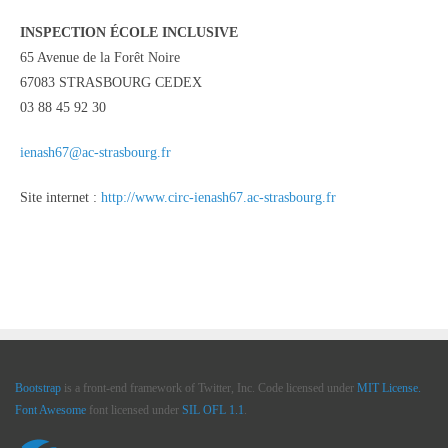
INSPECTION ÉCOLE INCLUSIVE
65 Avenue de la Forêt Noire
67083 STRASBOURG CEDEX
03 88 45 92 30
ienash67@ac-strasbourg.fr
Site internet :
http://www.circ-ienash67.ac-strasbourg.fr
Bootstrap
is a front-end framework of Twitter, Inc. Code licensed under
MIT License.
Font Awesome
font licensed under
SIL OFL 1.1
.