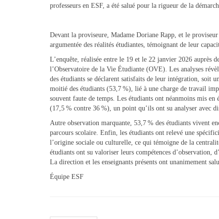
professeurs en ESF, a été salué pour la rigueur de la démarche
Devant la proviseure, Madame Doriane Rapp, et le proviseur ad
argumentée des réalités étudiantes, témoignant de leur capacit
L’enquête, réalisée entre le 19 et le 22 janvier 2026 auprès d
l’Observatoire de la Vie Étudiante (OVE). Les analyses révèl
des étudiants se déclarent satisfaits de leur intégration, soi
moitié des étudiants (53,7 %), lié à une charge de travail im
souvent faute de temps. Les étudiants ont néanmoins mis en 
(17,5 % contre 36 %), un point qu’ils ont su analyser avec di
Autre observation marquante, 53,7 % des étudiants vivent enc
parcours scolaire. Enfin, les étudiants ont relevé une spécifi
l’origine sociale ou culturelle, ce qui témoigne de la centrali
étudiants ont su valoriser leurs compétences d’observation, d
La direction et les enseignants présents ont unanimement salué
Équipe ESF