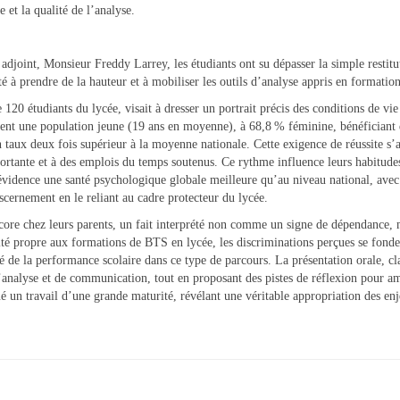
 et la qualité de l’analyse.
joint, Monsieur Freddy Larrey, les étudiants ont su dépasser la simple restitut
é à prendre de la hauteur et à mobiliser les outils d’analyse appris en formation
e 120 étudiants du lycée, visait à dresser un portrait précis des conditions de vi
ent une population jeune (19 ans en moyenne), à 68,8 % féminine, bénéficiant d
t un taux deux fois supérieur à la moyenne nationale. Cette exigence de réussite 
portante et à des emplois du temps soutenus. Ce rythme influence leurs habitude
évidence une santé psychologique globale meilleure qu’au niveau national, avec
scernement en le reliant au cadre protecteur du lycée.
ore chez leurs parents, un fait interprété non comme un signe de dépendance, m
cité propre aux formations de BTS en lycée, les discriminations perçues se fonde
té de la performance scolaire dans ce type de parcours. La présentation orale, clai
’analyse et de communication, tout en proposant des pistes de réflexion pour amél
 un travail d’une grande maturité, révélant une véritable appropriation des enje